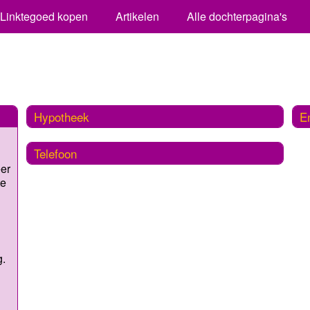
Linktegoed kopen
Artikelen
Alle dochterpagina's
Hypotheek
E
Telefoon
er
te
g.